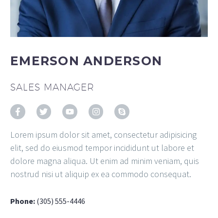
EMERSON ANDERSON
SALES MANAGER
Lorem ipsum dolor sit amet, consectetur adipisicing
elit, sed do eiusmod tempor incididunt ut labore et
dolore magna aliqua. Ut enim ad minim veniam, quis
nostrud nisi ut aliquip ex ea commodo consequat.
Phone:
(305) 555-4446